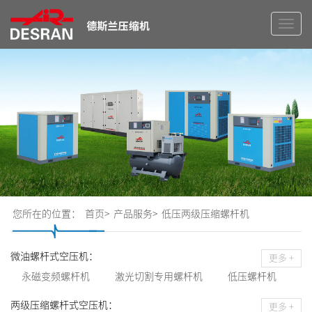
切
换
导
航
您所在的位置：
首页>
产品服务>
低压两级压缩螺杆机
微油螺杆式空压机：
更多 +
永磁变频螺杆机
激光切割专用螺杆机
低压螺杆机
皮带式螺杆机
直连式螺杆机
组合式螺杆机
两级压缩螺杆式空压机：
更多 +