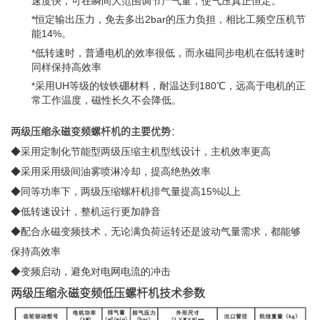
速度快，可在瞬间大范围调节产气量，使气压真正恒定。
*恒定输出压力，免去多出2bar的压力负担，相比工频空压机节
能14%。
*低转速时，普通电机的效率很低，而永磁同步电机在低转速时
同样保持高效率
*采用UH等级的钕铁硼材料，耐温达到180℃，远高于电机的正
常工作温度，磁性长久不会降低。
两级压缩永磁变频螺杆机的主要优势
：
◆采用定制化节能型两级压缩主机型线设计，主机效率更高
◆采用采用级间油雾喷淋冷却，提高绝热效率
◆同等功率下，两级压缩螺杆机排气量提高15%以上
◆低转速设计，整机运行更加静音
◆配合永磁变频技术，无论满负荷运转还是波动气量需求，都能够
保持高效率
◆变频启动，避免对电网电流的冲击
两级压缩永磁变频低压螺杆机技术参数