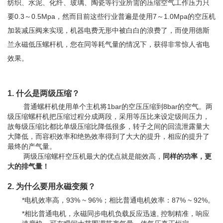
纺织、水泥、化纤、玻璃、陶瓷等行业所需的压缩空气工作压力只
要0.3～0.5Mpa，然而目前这些行业普遍是使用7～1.0Mpa的空压机
加装减压阀来实现，机器电费无形中被白白的浪费了，而使用德斯
兰永磁低压螺杆机，您在同等耗气量的情况下，获得非常惊人省电
效果。
1. 什么是两级压缩？
普通螺杆机使用单个主机将1bar的空压压缩到8bar的空气。两
级压缩螺杆机把压缩过程分成两段，采用等压比来设定级间压力，
故每级压缩比都比单级压缩比降低很多，转子之间的回流泄露量大
大降低，而容积效率和绝热效率得到了大大的提升，相应的提升了
最终的产气量。
两级压缩螺杆空压机最大的优点就是
能效高，
同样的功率，更
大的排气量！
2. 为什么要用永磁变频？
*电机效率高，
93%
~ 96%
；
相比普通电机效率
：
87% ~ 92%。
*相比普通电机，永磁同步电机负载反应迅速, 控制精准，响应